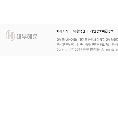
대부도(방아머리) : 경기도 안산시 단원구 대부황금로 1567
인천(연안부두) : 인천시 중구 연안부두로 70 | 인천항연안
Copyright ⓒ 2017
(유)대부해운
. All rights r