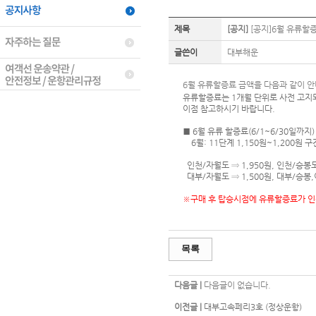
제목
[공지]
[공지]6월 유류할
글쓴이
대부해운
6월 유류할증료 금액을 다음과 같이 안
유류할증료는 1개월 단위로 사전 고지
이점 참고하시기 바랍니다.
■ 6월 유류 할증료(6/1~6/30일까지)
6월: 11단계 1,150원~1,200원 구
인천/자월도 ⇒ 1,950원, 인천/승봉
대부/자월도 ⇒ 1,500원, 대부/승봉
※구매 후 탑승시점에 유류할증료가 인
목록
다음글 |
다음글이 없습니다.
이전글 |
대부고속페리3호 (정상운항)