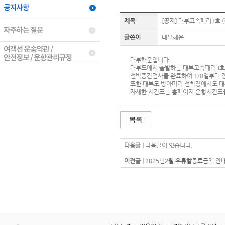
제목
[공지]
대부고속페리3호 (
글쓴이
대부해운
대부해운입니다.
대부도에서 출발하는 대부고속페리3호(
선박중간검사를 완료하여 1/8일부터 
또한 대부도 방아머리 선착장에서도 
자세한 시간표는 홈페이지 운항시간표
목록
다음글 |
다음글이 없습니다.
이전글 |
2025년2월 유류할증료금액 안