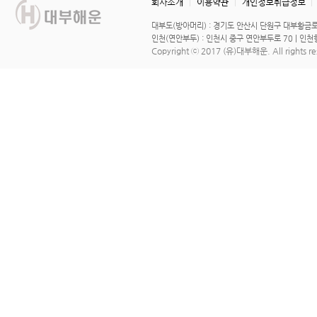
대부도(방아머리) : 경기도 안산시 단원구 대부황금로 1567
인천(연안부두) : 인천시 중구 연안부두로 70 | 인천항연안
Copyright ⓒ 2017
(유)대부해운
. All rights r